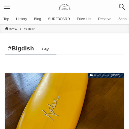
Top
History
Blog
SURFBOARD
Price List
Reserve
Shop L
ホーム
#Bigdish
#Bigdish
– tag –
サーフボード【USED】