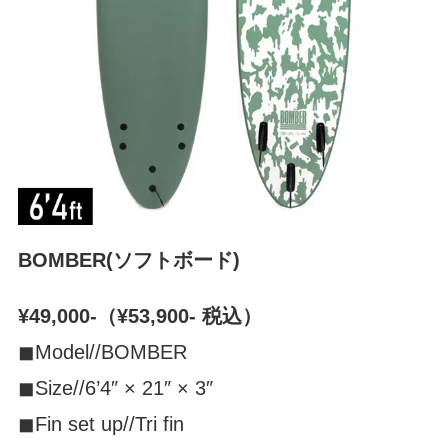
BOMBER(ソフトボード)
¥49,000-（¥53,900- 税込）
◼︎Model//BOMBER
◼︎Size//6’4″ × 21″ × 3″
◼︎Fin set up//Tri fin